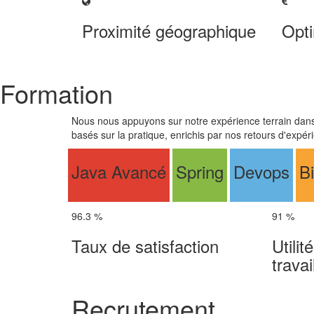
Proximité géographique
Opti
Formation
Nous nous appuyons sur notre expérience terrain dans 
basés sur la pratique, enrichis par nos retours d'expéri
Java Avancé
Spring
Devops
B
96.3
%
91
%
Taux de satisfaction
Utilit
travai
Recrutement