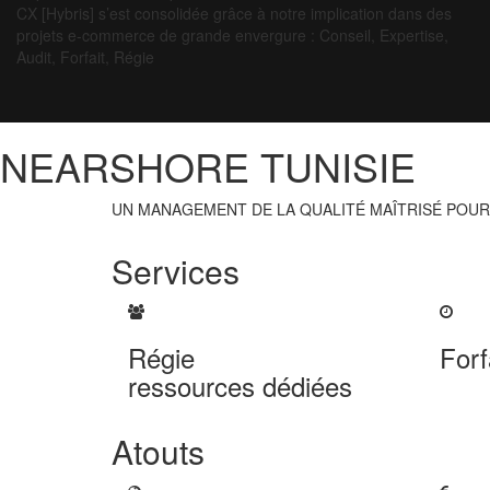
CX [Hybris] s’est consolidée grâce à notre implication dans des
projets e-commerce de grande envergure : Conseil, Expertise,
Audit, Forfait, Régie
NEARSHORE TUNISIE
UN MANAGEMENT DE LA QUALITÉ MAÎTRISÉ POUR
Services
Régie
Forf
ressources dédiées
Atouts