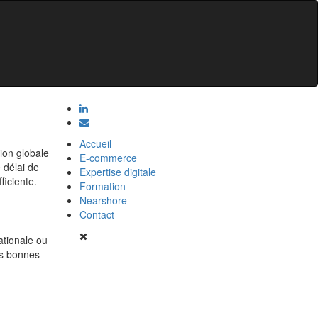
Accueil
tion globale
E-commerce
 délai de
Expertise digitale
ficiente.
Formation
Nearshore
Contact
ationale ou
es bonnes