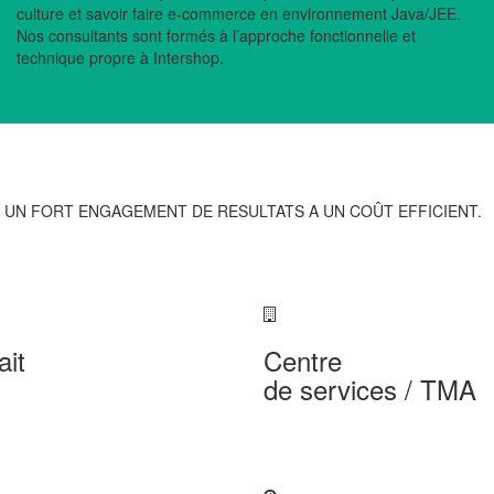
culture et savoir faire e-commerce en environnement Java/JEE.
Nos consultants sont formés à l’approche fonctionnelle et
technique propre à Intershop.
 UN FORT ENGAGEMENT DE RESULTATS A UN COÛT EFFICIENT.
ait
Centre
de services / TMA